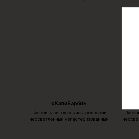
«КапиБарби»
Пивной напиток нефильтрованный
Пивно
неосветлённый непастеризованный
неосве