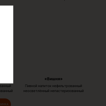
«Вишня»
ванный
Пивной напиток нефильтрованный
ованный
неосветлённый непастеризованный
ВИНКА