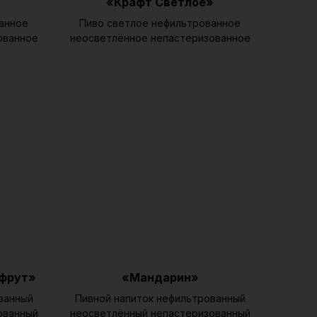
«Крафт Светлое»
анное
Пиво светлое нефильтрованное
ованное
неосветлённое непастеризованное
пфрут»
«Мандарин»
ванный
Пивной напиток нефильтрованный
ованный
неосветлённый непастеризованный