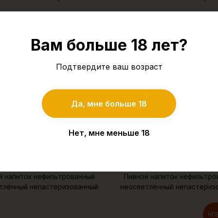
Вам больше 18 лет?
Подтвердите ваш возраст
Да, мне больше 18
Нет, мне меньше 18
«КапиБард»
«КапиБармен»
й напиток нефильтрованный
Пивной напиток нефильтро
тлённый непастеризованный
неосветлённый непастериз
НО