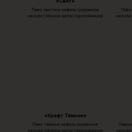
«Свет»
Пиво светлое нефильтрованное
Пиво
неосветлённое непастеризованное
неосве
«Крафт Тёмное»
Пиво тёмное нефильтрованное
Пивно
неосветлённое непастеризованное
неосве