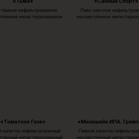
«Тьма»
«Санный Спорт»
 тёмное нефильтрованное
Пиво светлое нефильтров
тлённое непастеризованное
неосветлённое непастериз
«Томатное Гозе»
«Милкшейк ИПА. Грей
й напиток нефильтрованный
Пивной напиток нефильтро
тлённый непастеризованный
неосветлённый непастериз