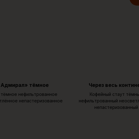
«Адмирал» тёмное
Через весь контин
 тёмное нефильтрованное
Кофейный стаут тёмн
тлённое непастеризованное
нефильтрованный неосвет
непастеризованный