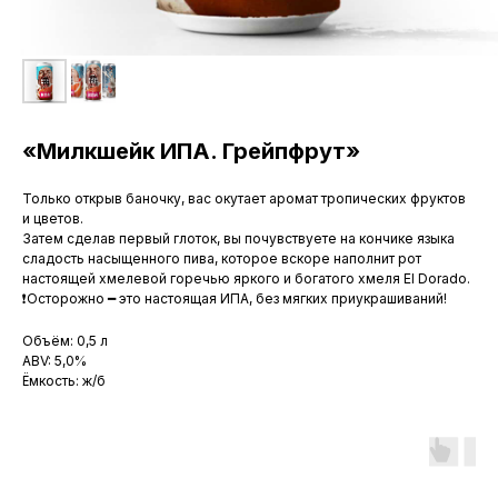
«Милкшейк ИПА. Грейпфрут»
Только открыв баночку, вас окутает аромат тропических фруктов
и цветов.
Затем сделав первый глоток, вы почувствуете на кончике языка
сладость насыщенного пива, которое вскоре наполнит рот
настоящей хмелевой горечью яркого и богатого хмеля El Dorado.
❗Осторожно ━ это настоящая ИПА, без мягких приукрашиваний!
Объём: 0,5 л
ABV: 5,0%
Ёмкость: ж/б