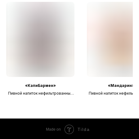
«КапиБармен»
«Мандарин»
Пивной напиток нефильтрованный
Пивной напиток нефильтр
неосветлённый непастеризованный
неосветлённый непастери
Tilda
Made on